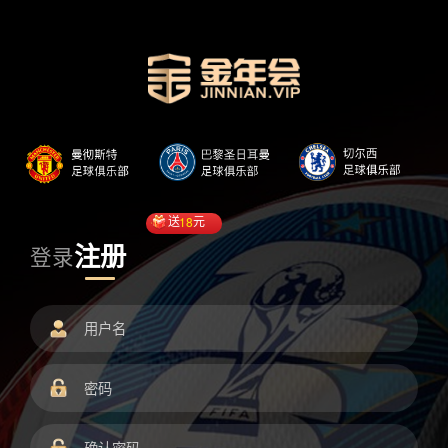
送
18
元
注册
登录