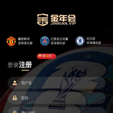
送
18
元
注册
登录